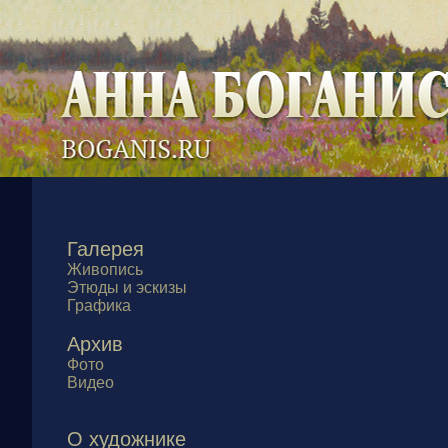
Галерея
Живопись
Этюды и эскизы
Графика
Архив
Фото
Видео
О художнике